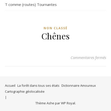
T comme (routes) Tournantes
NON CLASSÉ
Chênes
su
Commentaires fermés
Accueil
La forêt dans tous ses états
Dictionnaire Amoureux
Cartographie géolocalisée
Thème Ashe par
WP Royal
.